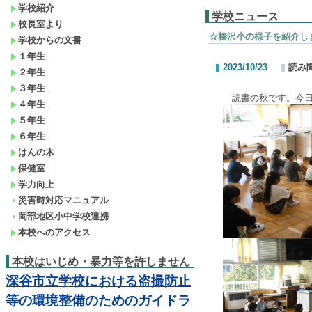
学校紹介
学校ニュース
校長室より
☆榛沢小の様子を紹介し
学校からの文書
１年生
2023/10/23
読み
２年生
３年生
読書の秋です。今日
４年生
５年生
６年生
はんの木
保健室
学力向上
災害時対応マニュアル
岡部地区小中学校連携
本校へのアクセス
本校はいじめ・暴力等を許しません
深谷市立学校における盗撮防止
等の環境整備のためのガイドラ