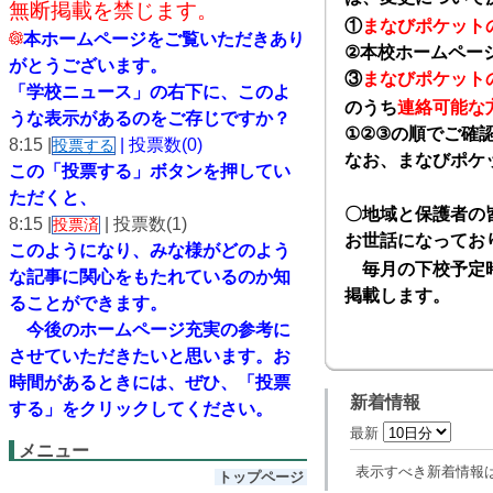
無断掲載を禁じます。
①
まなびポケット
本ホームページをご覧いただきあり
②
本校ホームペー
がとうございます。
③
まなびポケット
「学校ニュース」の右下に、このよ
のうち
連絡可能な
うな表示があるのをご存じですか？
①②③
の順でご確
8:15 |
| 投票数(0)
投票する
なお、まなびポケ
この「投票する」ボタンを押してい
ただくと、
〇地域と保護者の
8:15 |
| 投票数(1)
投票済
お世話になってお
このようになり、
みな様がどのよう
毎月の下校予定時
な記事に関心をもたれているのか知
掲載します。
ることができます。
今後のホームページ充実の参考に
させていただきたいと思います。
お
時間があるときには、ぜひ、「投票
新着情報
する」をクリックしてください。
最新
メニュー
表示すべき新着情報
トップページ