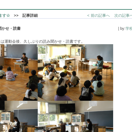
ます☆
>> 記事詳細
< 前の記事へ
次の記事へ
聞かせ・読書
| by:
学
は運動会後、久しぶりの読み聞かせ・読書です。