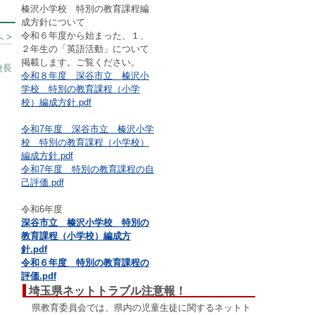
榛沢小学校 特別の教育課程編
成方針について
令和６年度から始まった、１、
 >
２年生の「英語活動」について
掲載します。ご覧ください。
校長
令和８年度 深谷市立 榛沢小
学校 特別の教育課程（小学
校）編成方針.pdf
令和7年度 深谷市立 榛沢小学
校 特別の教育課程（小学校）
編成方針.pdf
令和7年度 特別の教育課程の自
己評価.pdf
令和6年度
深谷市立 榛沢小学校 特別の
教育課程（小学校）編成方
針.pdf
令和６年度 特別の教育課程の
評価.pdf
埼玉県ネットトラブル注意報！
県教育委員会では、県内の児童生徒に関するネットト