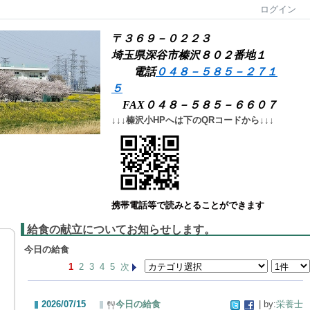
ログイン
〒３６９－０２２３
埼玉県深谷市榛沢８０２番地１
電話
０４８－５８５－２７１
５
FAX０４８－５８５－６６０７
↓↓↓榛沢小HPへは下のQRコードから↓↓↓
携帯電話等で読みとることができます
給食の献立についてお知らせします。
今日の給食
1
2
3
4
5
次
2026/07/15
今日の給食
| by:
栄養士