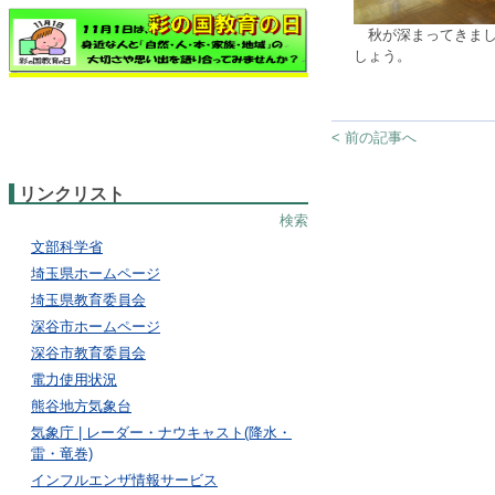
秋が深まってきまし
しょう。
< 前の記事へ
リンクリスト
検索
文部科学省
埼玉県ホームページ
埼玉県教育委員会
深谷市ホームページ
深谷市教育委員会
電力使用状況
熊谷地方気象台
気象庁 | レーダー・ナウキャスト(降水・
雷・竜巻)
インフルエンザ情報サービス