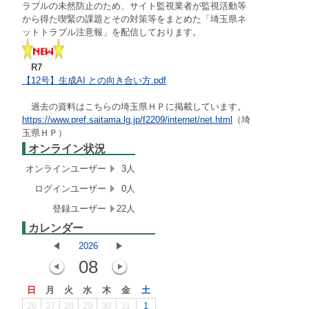
ラブルの未然防止のため、サイト監視業者が監視活動等
から得た喫緊の課題とその対策等をまとめた「埼玉県ネ
ットトラブル注意報」を配信しております。
R7
【12号】生成AI との向き合い方.pdf
過去の資料はこちらの埼玉県ＨＰに掲載しています。
https://www.pref.saitama.lg.jp/f2209/internet/net.html
（埼
玉県ＨＰ）
オンライン状況
オンラインユーザー
3人
ログインユーザー
0人
登録ユーザー
22人
カレンダー
2026
08
日
月
火
水
木
金
土
26
27
28
29
30
31
1