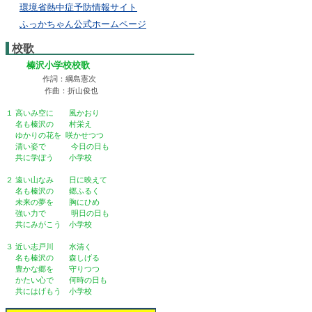
環境省熱中症予防情報サイト
ふっかちゃん公式ホームページ
校歌
榛沢小学校校歌
作詞：綱島憲次
作曲：折山俊也
１ 高いみ空に 風かおり
名も榛沢の 村栄え
ゆかりの花を 咲かせつつ
清い姿で 今日の日も
共に学ぼう 小学校
２ 遠い山なみ 日に映えて
名も榛沢の 郷ふるく
未来の夢を 胸にひめ
強い力で 明日の日も
共にみがこう 小学校
３ 近い志戸川 水清く
名も榛沢の 森しげる
豊かな郷を 守りつつ
かたい心で 何時の日も
共にはげもう 小学校