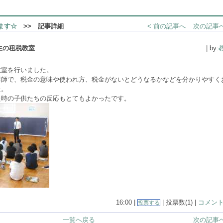
ます☆
>> 記事詳細
< 前の記事へ
次の記事へ
生の租税教室
| by:
教室を行いました。
講師で、税金の意味や使われ方、税金がないとどうなるかなどを分かりやすく
た。
た時の子供たちの反応もとてもよかったです。
16:00 |
| 投票数(1) |
コメント(
投票する
一覧へ戻る
次の記事へ