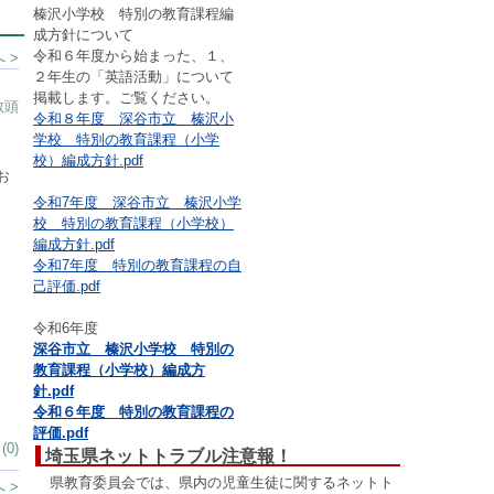
榛沢小学校 特別の教育課程編
成方針について
令和６年度から始まった、１、
 >
２年生の「英語活動」について
掲載します。ご覧ください。
教頭
令和８年度 深谷市立 榛沢小
学校 特別の教育課程（小学
校）編成方針.pdf
お
令和7年度 深谷市立 榛沢小学
校 特別の教育課程（小学校）
編成方針.pdf
令和7年度 特別の教育課程の自
己評価.pdf
令和6年度
深谷市立 榛沢小学校 特別の
教育課程（小学校）編成方
針.pdf
令和６年度 特別の教育課程の
評価.pdf
0)
埼玉県ネットトラブル注意報！
県教育委員会では、県内の児童生徒に関するネットト
 >