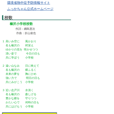
環境省熱中症予防情報サイト
ふっかちゃん公式ホームページ
校歌
榛沢小学校校歌
作詞：綱島憲次
作曲：折山俊也
１ 高いみ空に 風かおり
名も榛沢の 村栄え
ゆかりの花を 咲かせつつ
清い姿で 今日の日も
共に学ぼう 小学校
２ 遠い山なみ 日に映えて
名も榛沢の 郷ふるく
未来の夢を 胸にひめ
強い力で 明日の日も
共にみがこう 小学校
３ 近い志戸川 水清く
名も榛沢の 森しげる
豊かな郷を 守りつつ
かたい心で 何時の日も
共にはげもう 小学校