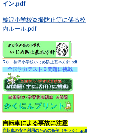
イン.pdf
榛沢小学校盗撮防止等に係る校
内ルール.pdf
R８ 榛沢小学校いじめ防止基本方針.pdf
全国学力テストＢ問題に挑戦
自転車による事故に注意
自転車の安全利用のための条例（チラシ）.pdf