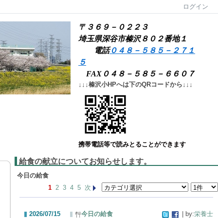
ログイン
〒３６９－０２２３
埼玉県深谷市榛沢８０２番地１
電話
０４８－５８５－２７１
５
FAX０４８－５８５－６６０７
↓↓↓榛沢小HPへは下のQRコードから↓↓↓
携帯電話等で読みとることができます
給食の献立についてお知らせします。
今日の給食
1
2
3
4
5
次
2026/07/15
今日の給食
| by:
栄養士