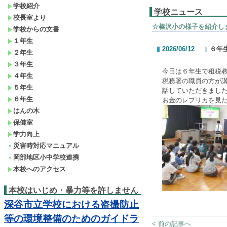
学校紹介
学校ニュース
校長室より
☆榛沢小の様子を紹介し
学校からの文書
１年生
2026/06/12
６年
２年生
３年生
今日は６年生で租税
４年生
税務署の職員の方が
５年生
話していただきまし
６年生
お金のレプリカを見
はんの木
保健室
学力向上
災害時対応マニュアル
岡部地区小中学校連携
本校へのアクセス
本校はいじめ・暴力等を許しません
深谷市立学校における盗撮防止
等の環境整備のためのガイドラ
< 前の記事へ