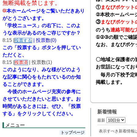
無断掲載を禁じます。
①
まなびポケット
本ホームページをご覧いただきあり
②
本校ホームペー
がとうございます。
③
まなびポケット
「学校ニュース」の右下に、このよ
のうち
連絡可能な
うな表示があるのをご存じですか？
①②③
の順でご確
8:15 |
| 投票数(0)
投票する
なお、まなびポケ
この「投票する」ボタンを押してい
ただくと、
〇地域と保護者の
8:15 |
| 投票数(1)
投票済
お世話になってお
このようになり、
みな様がどのよう
毎月の下校予定時
な記事に関心をもたれているのか知
掲載します。
ることができます。
今後のホームページ充実の参考に
させていただきたいと思います。
お
時間があるときには、ぜひ、「投票
新着情報
する」をクリックしてください。
最新
メニュー
表示すべき新着情報
トップページ