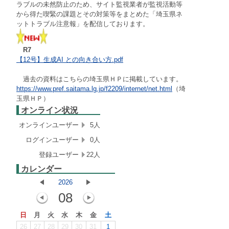
ラブルの未然防止のため、サイト監視業者が監視活動等
から得た喫緊の課題とその対策等をまとめた「埼玉県ネ
ットトラブル注意報」を配信しております。
R7
【12号】生成AI との向き合い方.pdf
過去の資料はこちらの埼玉県ＨＰに掲載しています。
https://www.pref.saitama.lg.jp/f2209/internet/net.html
（埼
玉県ＨＰ）
オンライン状況
オンラインユーザー
5人
ログインユーザー
0人
登録ユーザー
22人
カレンダー
2026
08
日
月
火
水
木
金
土
26
27
28
29
30
31
1