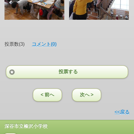
投票数(3)
コメント(0)
投票する
< 前へ
次へ >
<<戻る
深谷市立榛沢小学校