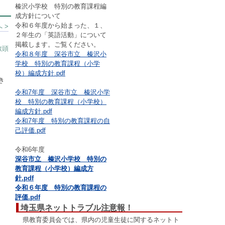
榛沢小学校 特別の教育課程編
成方針について
令和６年度から始まった、１、
 >
２年生の「英語活動」について
掲載します。ご覧ください。
教頭
令和８年度 深谷市立 榛沢小
学校 特別の教育課程（小学
校）編成方針.pdf
き
令和7年度 深谷市立 榛沢小学
校 特別の教育課程（小学校）
編成方針.pdf
令和7年度 特別の教育課程の自
己評価.pdf
令和6年度
深谷市立 榛沢小学校 特別の
教育課程（小学校）編成方
針.pdf
令和６年度 特別の教育課程の
評価.pdf
埼玉県ネットトラブル注意報！
県教育委員会では、県内の児童生徒に関するネットト