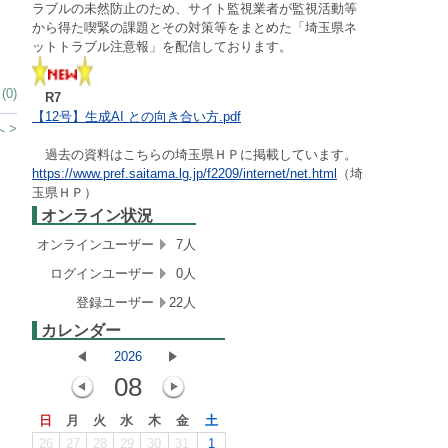
ラブルの未然防止のため、サイト監視業者が監視活動等
から得た喫緊の課題とその対策等をまとめた「埼玉県ネ
ットトラブル注意報」を配信しております。
0)
R7
【12号】生成AI との向き合い方.pdf
 >
過去の資料はこちらの埼玉県ＨＰに掲載しています。
https://www.pref.saitama.lg.jp/f2209/internet/net.html
（埼
玉県ＨＰ）
オンライン状況
オンラインユーザー
7人
ログインユーザー
0人
登録ユーザー
22人
カレンダー
2026
08
日
月
火
水
木
金
土
26
27
28
29
30
31
1