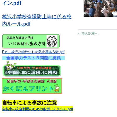
イン.pdf
榛沢小学校盗撮防止等に係る校
内ルール.pdf
< 前の記事へ
R８ 榛沢小学校いじめ防止基本方針.pdf
全国学力テストＢ問題に挑戦
自転車による事故に注意
自転車の安全利用のための条例（チラシ）.pdf