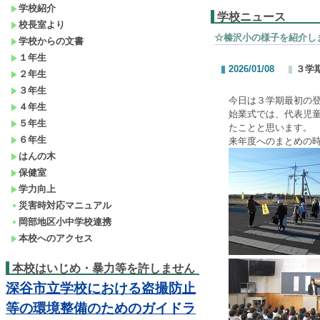
学校紹介
学校ニュース
校長室より
☆榛沢小の様子を紹介し
学校からの文書
１年生
2026/01/08
３学
２年生
３年生
今日は３学期最初の
４年生
始業式では、代表児
５年生
たことと思います。
６年生
来年度へのまとめの
はんの木
保健室
学力向上
災害時対応マニュアル
岡部地区小中学校連携
本校へのアクセス
本校はいじめ・暴力等を許しません
深谷市立学校における盗撮防止
等の環境整備のためのガイドラ