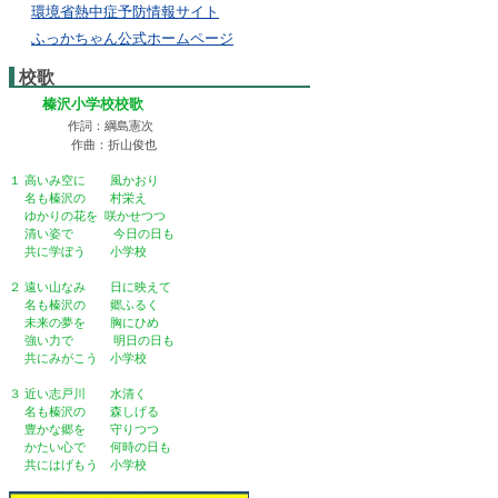
環境省熱中症予防情報サイト
ふっかちゃん公式ホームページ
校歌
榛沢小学校校歌
作詞：綱島憲次
作曲：折山俊也
１ 高いみ空に 風かおり
名も榛沢の 村栄え
ゆかりの花を 咲かせつつ
清い姿で 今日の日も
共に学ぼう 小学校
２ 遠い山なみ 日に映えて
名も榛沢の 郷ふるく
未来の夢を 胸にひめ
強い力で 明日の日も
共にみがこう 小学校
３ 近い志戸川 水清く
名も榛沢の 森しげる
豊かな郷を 守りつつ
かたい心で 何時の日も
共にはげもう 小学校