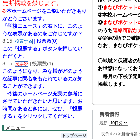
無断掲載を禁じます。
①
まなびポケット
本ホームページをご覧いただきあり
②
本校ホームペー
がとうございます。
③
まなびポケット
「学校ニュース」の右下に、このよ
のうち
連絡可能な
うな表示があるのをご存じですか？
①②③
の順でご確
8:15 |
| 投票数(0)
投票する
なお、まなびポケ
この「投票する」ボタンを押してい
ただくと、
〇地域と保護者の
8:15 |
| 投票数(1)
投票済
お世話になってお
このようになり、
みな様がどのよう
毎月の下校予定時
な記事に関心をもたれているのか知
掲載します。
ることができます。
今後のホームページ充実の参考に
させていただきたいと思います。
お
時間があるときには、ぜひ、「投票
新着情報
する」をクリックしてください。
最新
メニュー
表示すべき新着情報
トップページ