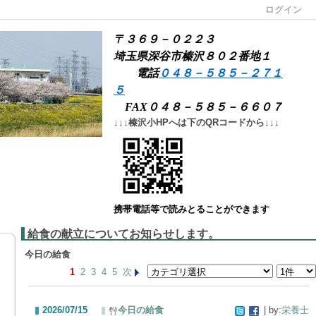
ログイン
〒３６９－０２２３
埼玉県深谷市榛沢８０２番地１
電話
０４８－５８５－２７１
５
FAX０４８－５８５－６６０７
↓↓↓榛沢小HPへは下のQRコードから↓↓↓
携帯電話等で読みとることができます
給食の献立についてお知らせします。
今日の給食
1
2
3
4
5
次
2026/07/15
今日の給食
| by:
栄養士