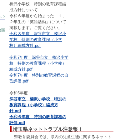
榛沢小学校 特別の教育課程編
成方針について
令和６年度から始まった、１、
 >
２年生の「英語活動」について
掲載します。ご覧ください。
教頭
令和８年度 深谷市立 榛沢小
学校 特別の教育課程（小学
校）編成方針.pdf
令和7年度 深谷市立 榛沢小学
校 特別の教育課程（小学校）
編成方針.pdf
令和7年度 特別の教育課程の自
己評価.pdf
令和6年度
深谷市立 榛沢小学校 特別の
教育課程（小学校）編成方
針.pdf
令和６年度 特別の教育課程の
評価.pdf
埼玉県ネットトラブル注意報！
県教育委員会では、県内の児童生徒に関するネットト