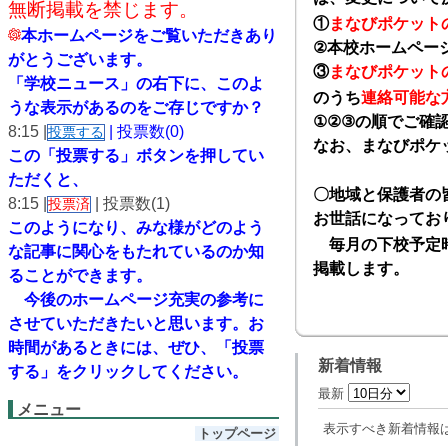
無断掲載を禁じます。
①
まなびポケット
本ホームページをご覧いただきあり
②
本校ホームペー
がとうございます。
③
まなびポケット
「学校ニュース」の右下に、このよ
のうち
連絡可能な
うな表示があるのをご存じですか？
①②③
の順でご確
8:15 |
| 投票数(0)
投票する
なお、まなびポケ
この「投票する」ボタンを押してい
ただくと、
〇地域と保護者の
8:15 |
| 投票数(1)
投票済
お世話になってお
このようになり、
みな様がどのよう
毎月の下校予定時
な記事に関心をもたれているのか知
掲載します。
ることができます。
今後のホームページ充実の参考に
させていただきたいと思います。
お
時間があるときには、ぜひ、「投票
新着情報
する」をクリックしてください。
最新
メニュー
表示すべき新着情報
トップページ