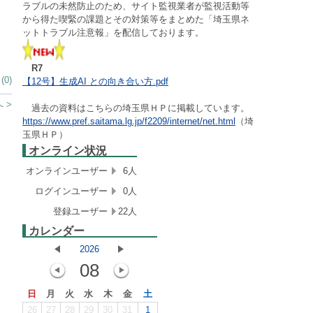
ラブルの未然防止のため、サイト監視業者が監視活動等
から得た喫緊の課題とその対策等をまとめた「埼玉県ネ
ットトラブル注意報」を配信しております。
R7
0)
【12号】生成AI との向き合い方.pdf
 >
過去の資料はこちらの埼玉県ＨＰに掲載しています。
https://www.pref.saitama.lg.jp/f2209/internet/net.html
（埼
玉県ＨＰ）
オンライン状況
オンラインユーザー
6人
ログインユーザー
0人
登録ユーザー
22人
カレンダー
2026
08
日
月
火
水
木
金
土
26
27
28
29
30
31
1