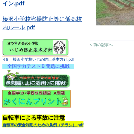
イン.pdf
榛沢小学校盗撮防止等に係る校
内ルール.pdf
< 前の記事へ
R８ 榛沢小学校いじめ防止基本方針.pdf
全国学力テストＢ問題に挑戦
自転車による事故に注意
自転車の安全利用のための条例（チラシ）.pdf