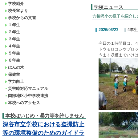
学校紹介
学校ニュース
校長室より
☆榛沢小の様子を紹介し
学校からの文書
１年生
2026/06/23
4年
２年生
３年生
今日の１時間目は、
４年生
トウモロコシやブロ
５年生
うまく収穫までいけ
６年生
はんの木
保健室
学力向上
災害時対応マニュアル
岡部地区小中学校連携
本校へのアクセス
本校はいじめ・暴力等を許しません
深谷市立学校における盗撮防止
等の環境整備のためのガイドラ