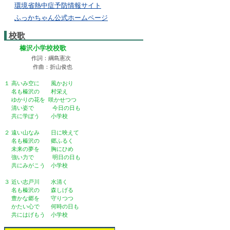
環境省熱中症予防情報サイト
ふっかちゃん公式ホームページ
校歌
榛沢小学校校歌
作詞：綱島憲次
作曲：折山俊也
１ 高いみ空に 風かおり
名も榛沢の 村栄え
ゆかりの花を 咲かせつつ
清い姿で 今日の日も
共に学ぼう 小学校
２ 遠い山なみ 日に映えて
名も榛沢の 郷ふるく
未来の夢を 胸にひめ
強い力で 明日の日も
共にみがこう 小学校
３ 近い志戸川 水清く
名も榛沢の 森しげる
豊かな郷を 守りつつ
かたい心で 何時の日も
共にはげもう 小学校