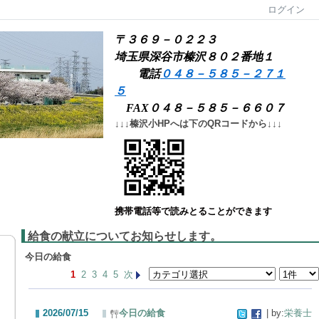
ログイン
〒３６９－０２２３
埼玉県深谷市榛沢８０２番地１
電話
０４８－５８５－２７１
５
FAX０４８－５８５－６６０７
↓↓↓榛沢小HPへは下のQRコードから↓↓↓
携帯電話等で読みとることができます
給食の献立についてお知らせします。
今日の給食
1
2
3
4
5
次
2026/07/15
今日の給食
| by:
栄養士