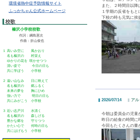
環境省熱中症予防情報サイト
また、２時間目以降
ふっかちゃん公式ホームページ
１学期の反省をもと
下校の時も元気に挨
校歌
榛沢小学校校歌
作詞：綱島憲次
作曲：折山俊也
１ 高いみ空に 風かおり
名も榛沢の 村栄え
ゆかりの花を 咲かせつつ
清い姿で 今日の日も
共に学ぼう 小学校
２ 遠い山なみ 日に映えて
名も榛沢の 郷ふるく
未来の夢を 胸にひめ
強い力で 明日の日も
2026/07/14
アル
共にみがこう 小学校
３ 近い志戸川 水清く
今朝は委員会の児童
名も榛沢の 森しげる
昨日の給食の時間に
豊かな郷を 守りつつ
今回もたくさんの量
かたい心で 何時の日も
共にはげもう 小学校