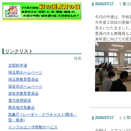
2026/07/17
第２
今日の午後は、学校
今年度２回目の実施
見をいただきました
委員の方も教職員も
来年度に向けての意
リンクリスト
検索
文部科学省
埼玉県ホームページ
埼玉県教育委員会
深谷市ホームページ
深谷市教育委員会
電力使用状況
熊谷地方気象台
気象庁 | レーダー・ナウキャスト(降水・
2026/07/17
１学
雷・竜巻)
インフルエンザ情報サービス
今朝は、エアコンで