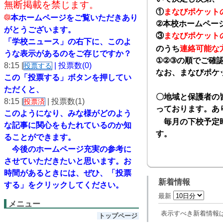
無断掲載を禁じます。
①
まなびポケット
本ホームページをご覧いただきあり
②
本校ホームペー
がとうございます。
③
まなびポケット
「学校ニュース」の右下に、このよ
のうち
連絡可能な
うな表示があるのをご存じですか？
①②③
の順でご確
8:15 |
| 投票数(0)
投票する
なお、まなびポケ
この「投票する」ボタンを押してい
ただくと、
〇地域と保護者の
8:15 |
| 投票数(1)
投票済
っております。あ
このようになり、
みな様がどのよう
毎月の下校予定時
な記事に関心をもたれているのか知
す。
ることができます。
今後のホームページ充実の参考に
させていただきたいと思います。
お
時間があるときには、ぜひ、「投票
新着情報
する」をクリックしてください。
最新
メニュー
表示すべき新着情報
トップページ