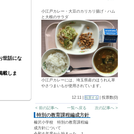
小江戸カレー・大豆のカリカリ揚げ・ハム
と大根のサラダ
お世話にな
掲載しま
小江戸カレーには、埼玉県産のほうれん草
やさつまいもが使用されています。
12:11 |
| 投票数(0)
投票する
< 前の記事へ
一覧へ戻る
次の記事へ >
特別の教育課程編成方針
榛沢小学校 特別の教育課程編
成方針について
令和６年度から始まった、１、