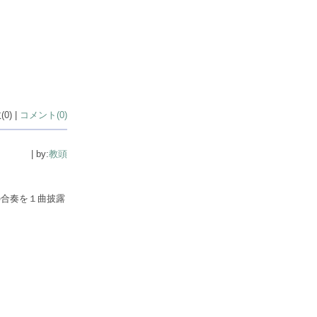
0) |
コメント(0)
| by:
教頭
の合奏を１曲披露