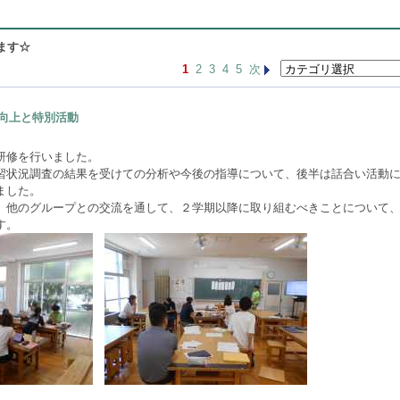
ます☆
1
2
3
4
5
次
向上と特別活動
研修を行いました。
習状況調査の結果を受けての分析や今後の指導について、後半は話合い活動
ました。
、他のグループとの交流を通して、２学期以降に取り組むべきことについて
す。