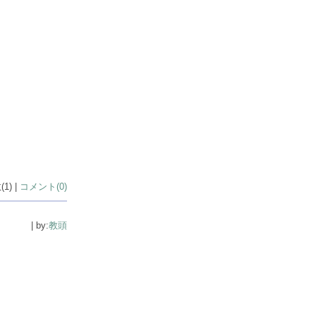
1) |
コメント(0)
| by:
教頭