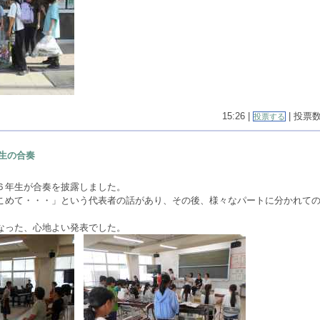
15:26 |
| 投票数(
投票する
生の合奏
６年生が合奏を披露しました。
こめて・・・」という代表者の話があり、その後、様々なパートに分かれて
なった、心地よい発表でした。