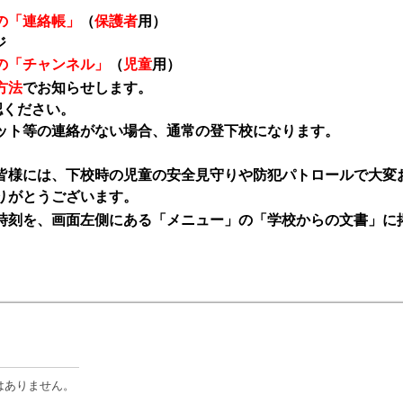
の「連絡帳」
（
保護者
用）
ジ
の「チャンネル」
（
児童
用）
方法
でお知らせします。
認ください。
ット等の連絡がない場合、通常の登下校になります。
皆様には、下校時の児童の安全見守りや防犯パトロールで大変
りがとうございます。
刻を、画面左側にある「メニュー」の「学校からの文書」に
はありません。