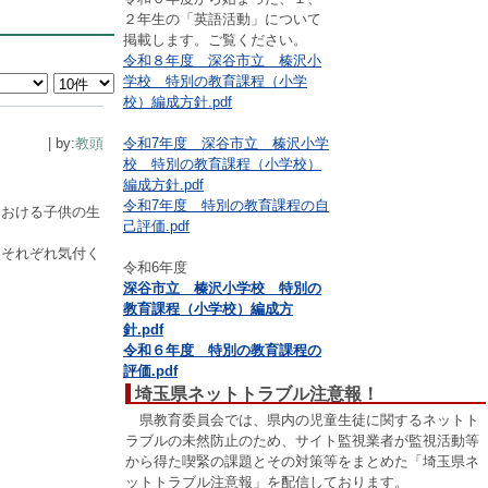
２年生の「英語活動」について
掲載します。ご覧ください。
令和８年度 深谷市立 榛沢小
学校 特別の教育課程（小学
校）編成方針.pdf
| by:
教頭
令和7年度 深谷市立 榛沢小学
校 特別の教育課程（小学校）
編成方針.pdf
令和7年度 特別の教育課程の自
における子供の生
己評価.pdf
、それぞれ気付く
令和6年度
深谷市立 榛沢小学校 特別の
教育課程（小学校）編成方
針.pdf
令和６年度 特別の教育課程の
評価.pdf
埼玉県ネットトラブル注意報！
県教育委員会では、県内の児童生徒に関するネットト
ラブルの未然防止のため、サイト監視業者が監視活動等
から得た喫緊の課題とその対策等をまとめた「埼玉県ネ
ットトラブル注意報」を配信しております。