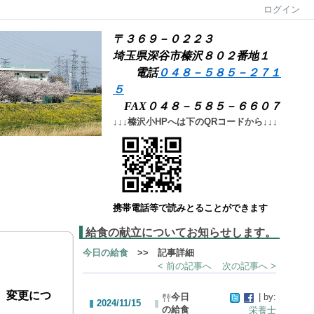
ログイン
〒３６９－０２２３
埼玉県深谷市榛沢８０２番地１
電話
０４８－５８５－２７１
５
FAX０４８－５８５－６６０７
↓↓↓榛沢小HPへは下のQRコードから↓↓↓
携帯電話等で読みとることができます
給食の献立についてお知らせします。
今日の給食
>> 記事詳細
< 前の記事へ
次の記事へ >
、変更につ
今日
| by:
2024/11/15
の給食
栄養士