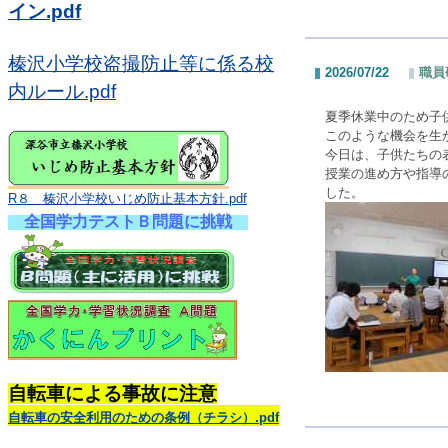
イン.pdf
榛沢小学校盗撮防止等に係る校
2026/07/22
職員
内ルール.pdf
夏季休業中のため子
このような機会を生
今日は、子供たちの
授業の進め方や指導
した。
R８ 榛沢小学校いじめ防止基本方針.pdf
全国学力テストＢ問題に挑戦
自転車による事故に注意
自転車の安全利用のための条例（チラシ）.pdf