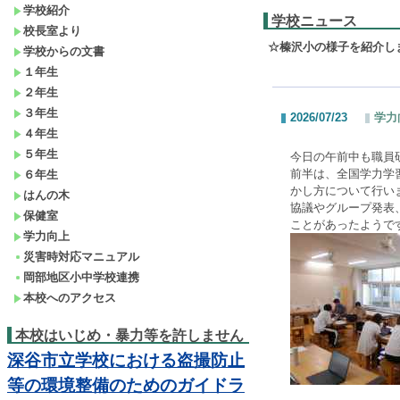
学校紹介
学校ニュース
校長室より
☆榛沢小の様子を紹介し
学校からの文書
１年生
２年生
３年生
2026/07/23
学力
４年生
５年生
今日の午前中も職員
前半は、全国学力学
６年生
かし方について行い
はんの木
協議やグループ発表
保健室
ことがあったようで
学力向上
災害時対応マニュアル
岡部地区小中学校連携
本校へのアクセス
本校はいじめ・暴力等を許しません
深谷市立学校における盗撮防止
等の環境整備のためのガイドラ