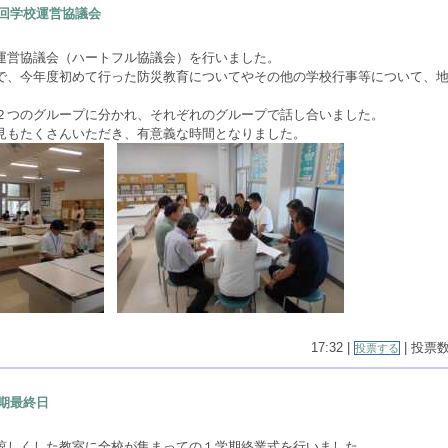
回学校運営協議会
運営協議会（ハートフル協議会）を行いました。
で、今年度初めて行った防災教育についてやその他の学校行事等について、
。
２つのグループに分かれ、それぞれのグループで話し合いました。
見もたくさんいただき、有意義な時間となりました。
17:32 |
| 投票数(
投票する
期最終日
涼しくした教室に全校が集まっての１学期終業式を行いました。