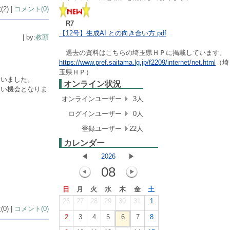
2) |
コメント(0)
R7
【12号】生成AI との向き合い方.pdf
| by:
教頭
過去の資料はこちらの埼玉県ＨＰに掲載しています。
https://www.pref.saitama.lg.jp/f2209/internet/net.html
（埼
玉県ＨＰ）
行いました。
オンライン状況
よい機会となりま
オンラインユーザー
3人
ログインユーザー
0人
登録ユーザー
22人
カレンダー
2026
08
日
月
火
水
木
金
土
26
27
28
29
30
31
1
0) |
コメント(0)
2
3
4
5
6
7
8