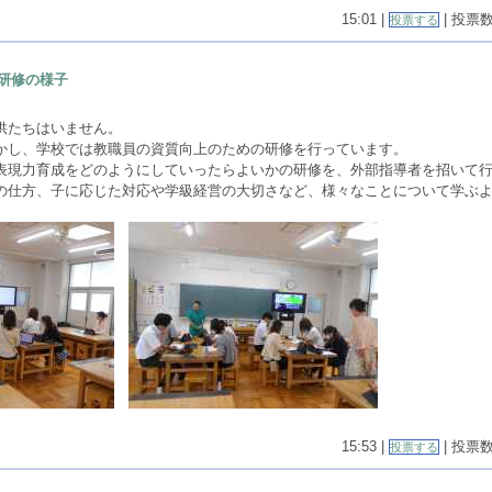
15:01 |
| 投票数(
投票する
研修の様子
供たちはいません。
かし、学校では教職員の資質向上のための研修を行っています。
表現力育成をどのようにしていったらよいかの研修を、外部指導者を招いて
の仕方、子に応じた対応や学級経営の大切さなど、様々なことについて学ぶ
15:53 |
| 投票数(
投票する