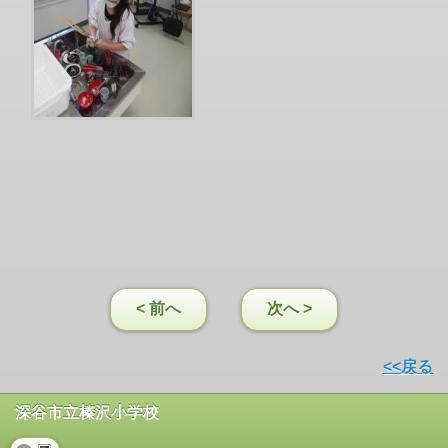
< 前へ
次へ >
<<戻る
深谷市立榛沢小学校