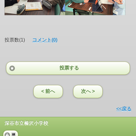
投票数(1)
コメント(0)
投票する
< 前へ
次へ >
<<戻る
深谷市立榛沢小学校