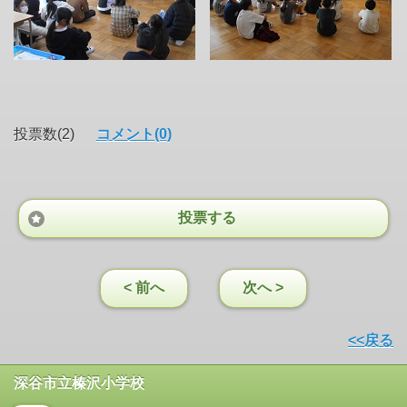
投票数(2)
コメント(0)
投票する
< 前へ
次へ >
<<戻る
深谷市立榛沢小学校