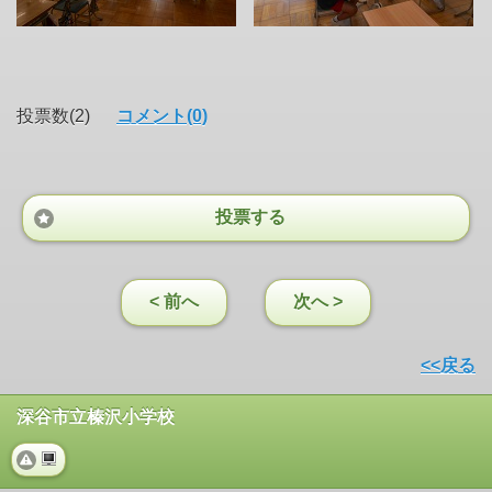
投票数(2)
コメント(0)
投票する
< 前へ
次へ >
<<戻る
深谷市立榛沢小学校