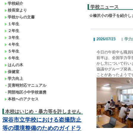
学校紹介
学校ニュース
校長室より
☆榛沢小の様子を紹介し
学校からの文書
１年生
２年生
３年生
2026/07/23
学力
４年生
５年生
今日の午前中も職員
前半は、全国学力学
６年生
かし方について行い
はんの木
協議やグループ発表
保健室
ことがあったようで
学力向上
災害時対応マニュアル
岡部地区小中学校連携
本校へのアクセス
本校はいじめ・暴力等を許しません
深谷市立学校における盗撮防止
等の環境整備のためのガイドラ