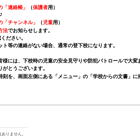
の「連絡帳」
（
保護者
用）
ジ
の「チャンネル」
（
児童
用）
方法
でお知らせします。
認ください。
ット等の連絡がない場合、通常の登下校になります。
皆様には、下校時の児童の安全見守りや防犯パトロールで大変
りがとうございます。
刻を、画面左側にある「メニュー」の「学校からの文書」に
はありません。