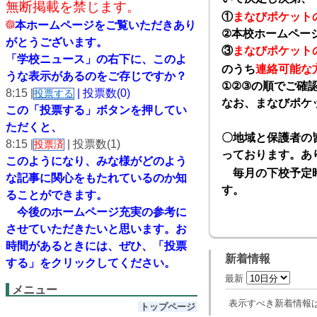
無断掲載を禁じます。
①
まなびポケット
本ホームページをご覧いただきあり
②
本校ホームペー
がとうございます。
③
まなびポケット
「学校ニュース」の右下に、このよ
のうち
連絡可能な
うな表示があるのをご存じですか？
①②③
の順でご確
8:15 |
| 投票数(0)
投票する
なお、まなびポケ
この「投票する」ボタンを押してい
ただくと、
〇地域と保護者の
8:15 |
| 投票数(1)
投票済
っております。あ
このようになり、
みな様がどのよう
毎月の下校予定時
な記事に関心をもたれているのか知
す。
ることができます。
今後のホームページ充実の参考に
させていただきたいと思います。
お
時間があるときには、ぜひ、「投票
新着情報
する」をクリックしてください。
最新
メニュー
表示すべき新着情報
トップページ