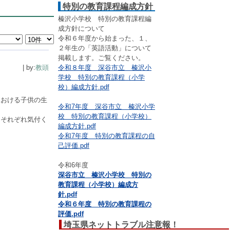
特別の教育課程編成方針
榛沢小学校 特別の教育課程編
成方針について
令和６年度から始まった、１、
２年生の「英語活動」について
掲載します。ご覧ください。
| by:
教頭
令和８年度 深谷市立 榛沢小
学校 特別の教育課程（小学
校）編成方針.pdf
における子供の生
令和7年度 深谷市立 榛沢小学
校 特別の教育課程（小学校）
、それぞれ気付く
編成方針.pdf
令和7年度 特別の教育課程の自
己評価.pdf
令和6年度
深谷市立 榛沢小学校 特別の
教育課程（小学校）編成方
針.pdf
令和６年度 特別の教育課程の
評価.pdf
埼玉県ネットトラブル注意報！