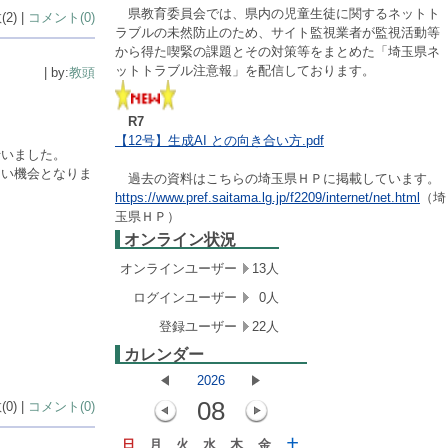
県教育委員会では、県内の児童生徒に関するネットト
2) |
コメント(0)
ラブルの未然防止のため、サイト監視業者が監視活動等
から得た喫緊の課題とその対策等をまとめた「埼玉県ネ
ットトラブル注意報」を配信しております。
| by:
教頭
R7
【12号】生成AI との向き合い方.pdf
行いました。
よい機会となりま
過去の資料はこちらの埼玉県ＨＰに掲載しています。
https://www.pref.saitama.lg.jp/f2209/internet/net.html
（埼
玉県ＨＰ）
オンライン状況
オンラインユーザー
13人
ログインユーザー
0人
登録ユーザー
22人
カレンダー
2026
08
0) |
コメント(0)
日
月
火
水
木
金
土