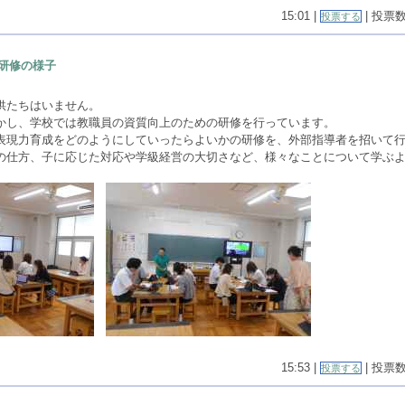
15:01 |
| 投票数(
投票する
研修の様子
供たちはいません。
かし、学校では教職員の資質向上のための研修を行っています。
表現力育成をどのようにしていったらよいかの研修を、外部指導者を招いて
の仕方、子に応じた対応や学級経営の大切さなど、様々なことについて学ぶ
15:53 |
| 投票数(
投票する