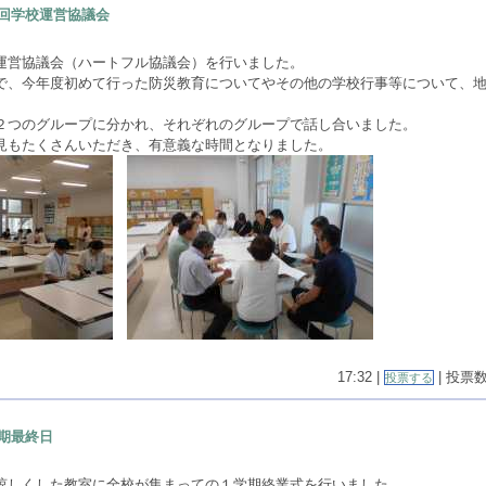
回学校運営協議会
運営協議会（ハートフル協議会）を行いました。
で、今年度初めて行った防災教育についてやその他の学校行事等について、
。
２つのグループに分かれ、それぞれのグループで話し合いました。
見もたくさんいただき、有意義な時間となりました。
17:32 |
| 投票数(
投票する
期最終日
涼しくした教室に全校が集まっての１学期終業式を行いました。