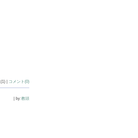
1) |
コメント(0)
| by:
教頭