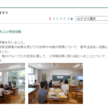
ます☆
1
2
3
4
5
次
向上と特別活動
研修を行いました。
習状況調査の結果を受けての分析や今後の指導について、後半は話合い活動
ました。
、他のグループとの交流を通して、２学期以降に取り組むべきことについて
す。