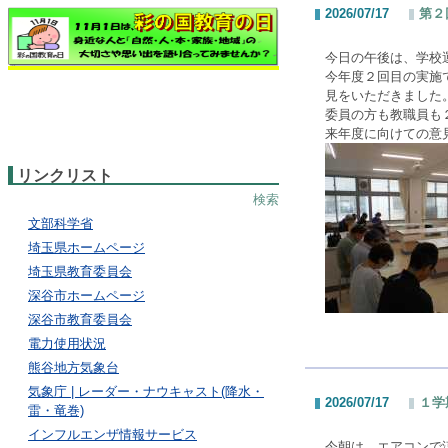
2026/07/17
第２
今日の午後は、学校
今年度２回目の実施
見をいただきました
委員の方も教職員も
来年度に向けての意
リンクリスト
検索
文部科学省
埼玉県ホームページ
埼玉県教育委員会
深谷市ホームページ
深谷市教育委員会
電力使用状況
熊谷地方気象台
気象庁 | レーダー・ナウキャスト(降水・
2026/07/17
１学
雷・竜巻)
インフルエンザ情報サービス
今朝は、エアコンで