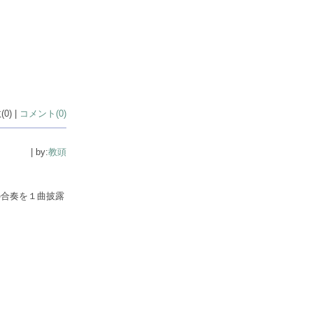
0) |
コメント(0)
| by:
教頭
の合奏を１曲披露