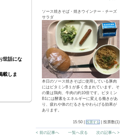
ソース焼きそば・焼きウインナー・チーズ
サラダ
お世話にな
掲載しま
本日のソース焼きそばに使用している豚肉
にはビタミンB１が多く含まれています。そ
の量は鶏肉、牛肉の約10倍です。ビタミン
B1には酵素をエネルギーに変える働きがあ
り、疲れや体のだるさをやわらげる効果が
あります。
15:50 |
| 投票数(1)
投票する
< 前の記事へ
一覧へ戻る
次の記事へ >