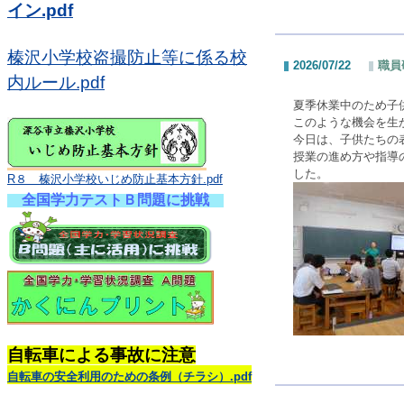
イン.pdf
榛沢小学校盗撮防止等に係る校
2026/07/22
職員
内ルール.pdf
夏季休業中のため子
このような機会を生
今日は、子供たちの
授業の進め方や指導
した。
R８ 榛沢小学校いじめ防止基本方針.pdf
全国学力テストＢ問題に挑戦
自転車による事故に注意
自転車の安全利用のための条例（チラシ）.pdf