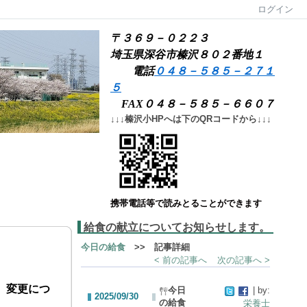
ログイン
〒３６９－０２２３
埼玉県深谷市榛沢８０２番地１
電話
０４８－５８５－２７１
５
FAX０４８－５８５－６６０７
↓↓↓榛沢小HPへは下のQRコードから↓↓↓
携帯電話等で読みとることができます
給食の献立についてお知らせします。
今日の給食
>> 記事詳細
< 前の記事へ
次の記事へ >
、変更につ
今日
| by:
2025/09/30
の給食
栄養士