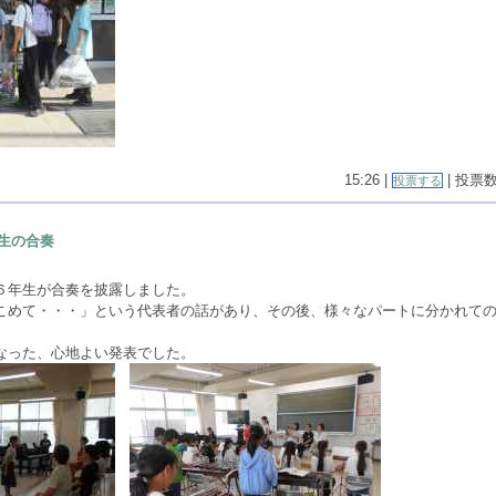
15:26 |
| 投票数(
投票する
生の合奏
６年生が合奏を披露しました。
こめて・・・」という代表者の話があり、その後、様々なパートに分かれて
なった、心地よい発表でした。