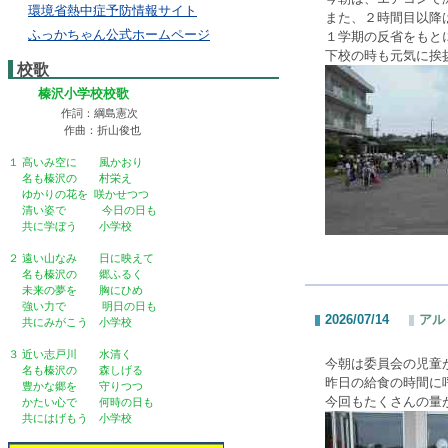
環境省熱中症予防情報サイト
また、２時間目以降
ふっかちゃん公式ホームページ
１学期の反省をもと
下校の時も元気に挨
校歌
榛沢小学校校歌
作詞：綱島憲次
作曲：折山俊也
１ 高いみ空に 風かおり
名も榛沢の 村栄え
ゆかりの花を 咲かせつつ
清い姿で 今日の日も
共に学ぼう 小学校
２ 遠い山なみ 日に映えて
名も榛沢の 郷ふるく
未来の夢を 胸にひめ
強い力で 明日の日も
2026/07/14
アル
共にみがこう 小学校
３ 近い志戸川 水清く
今朝は委員会の児童
名も榛沢の 森しげる
昨日の給食の時間に
豊かな郷を 守りつつ
今回もたくさんの量
かたい心で 何時の日も
共にはげもう 小学校