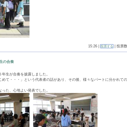
15:26 |
| 投票数(
投票する
生の合奏
６年生が合奏を披露しました。
こめて・・・」という代表者の話があり、その後、様々なパートに分かれて
なった、心地よい発表でした。