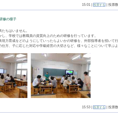
15:01 |
| 投票数(
投票する
研修の様子
供たちはいません。
かし、学校では教職員の資質向上のための研修を行っています。
表現力育成をどのようにしていったらよいかの研修を、外部指導者を招いて
の仕方、子に応じた対応や学級経営の大切さなど、様々なことについて学ぶ
15:53 |
| 投票数(
投票する