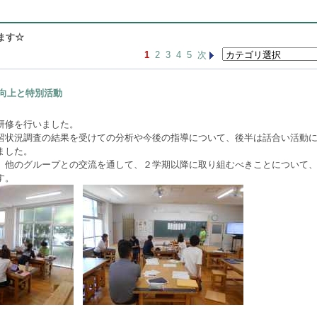
ます☆
1
2
3
4
5
次
向上と特別活動
研修を行いました。
習状況調査の結果を受けての分析や今後の指導について、後半は話合い活動
ました。
、他のグループとの交流を通して、２学期以降に取り組むべきことについて
す。