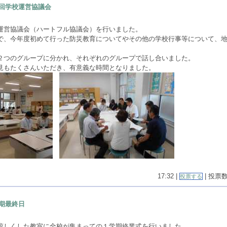
回学校運営協議会
運営協議会（ハートフル協議会）を行いました。
で、今年度初めて行った防災教育についてやその他の学校行事等について、
。
２つのグループに分かれ、それぞれのグループで話し合いました。
見もたくさんいただき、有意義な時間となりました。
17:32 |
| 投票数(
投票する
期最終日
涼しくした教室に全校が集まっての１学期終業式を行いました。