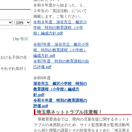
令和６年度から始まった、１、
２年生の「英語活動」について
掲載します。ご覧ください。
令和８年度 深谷市立 榛沢小
学校 特別の教育課程（小学
校）編成方針.pdf
| by:
教頭
令和7年度 深谷市立 榛沢小学
校 特別の教育課程（小学校）
編成方針.pdf
における子供の生
令和7年度 特別の教育課程の自
己評価.pdf
、それぞれ気付く
令和6年度
深谷市立 榛沢小学校 特別の
教育課程（小学校）編成方
針.pdf
令和６年度 特別の教育課程の
評価.pdf
埼玉県ネットトラブル注意報！
県教育委員会では、県内の児童生徒に関するネットト
ラブルの未然防止のため、サイト監視業者が監視活動等
から得た喫緊の課題とその対策等をまとめた「埼玉県ネ