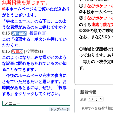
無断掲載を禁じます。
①
まなびポケット
本ホームページをご覧いただきあり
②
本校ホームペー
がとうございます。
③
まなびポケット
「学校ニュース」の右下に、このよ
のうち
連絡可能な
うな表示があるのをご存じですか？
①②③
の順でご確
8:15 |
| 投票数(0)
投票する
なお、まなびポケ
この「投票する」ボタンを押してい
ただくと、
〇地域と保護者の
8:15 |
| 投票数(1)
投票済
っております。あ
このようになり、
みな様がどのよう
毎月の下校予定時
な記事に関心をもたれているのか知
す。
ることができます。
今後のホームページ充実の参考に
させていただきたいと思います。
お
時間があるときには、ぜひ、「投票
新着情報
する」をクリックしてください。
最新
メニュー
表示すべき新着情報
トップページ