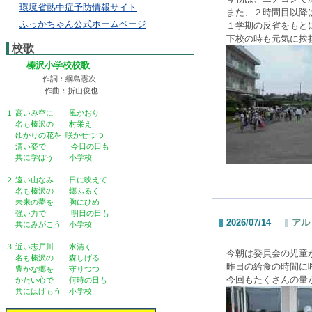
環境省熱中症予防情報サイト
また、２時間目以降
ふっかちゃん公式ホームページ
１学期の反省をもと
下校の時も元気に挨
校歌
榛沢小学校校歌
作詞：綱島憲次
作曲：折山俊也
１ 高いみ空に 風かおり
名も榛沢の 村栄え
ゆかりの花を 咲かせつつ
清い姿で 今日の日も
共に学ぼう 小学校
２ 遠い山なみ 日に映えて
名も榛沢の 郷ふるく
未来の夢を 胸にひめ
強い力で 明日の日も
2026/07/14
アル
共にみがこう 小学校
３ 近い志戸川 水清く
今朝は委員会の児童
名も榛沢の 森しげる
昨日の給食の時間に
豊かな郷を 守りつつ
今回もたくさんの量
かたい心で 何時の日も
共にはげもう 小学校