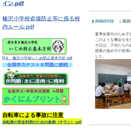
イン.pdf
榛沢小学校盗撮防止等に係る校
2026/07/22
職員
内ルール.pdf
夏季休業中のため子
このような機会を生
今日は、子供たちの
授業の進め方や指導
した。
R８ 榛沢小学校いじめ防止基本方針.pdf
全国学力テストＢ問題に挑戦
自転車による事故に注意
自転車の安全利用のための条例（チラシ）.pdf