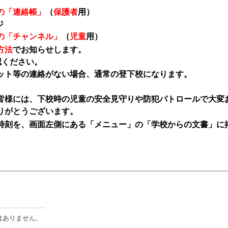
の「連絡帳」
（
保護者
用）
ジ
の「チャンネル」
（
児童
用）
方法
でお知らせします。
認ください。
ット等の連絡がない場合、通常の登下校になります。
皆様には、下校時の児童の安全見守りや防犯パトロールで大変
りがとうございます。
刻を、画面左側にある「メニュー」の「学校からの文書」に
はありません。