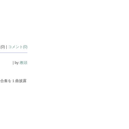
0) |
コメント(0)
| by:
教頭
の合奏を１曲披露