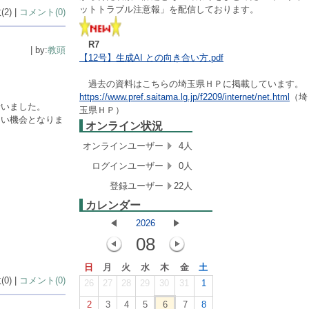
ットトラブル注意報」を配信しております。
2) |
コメント(0)
R7
| by:
教頭
【12号】生成AI との向き合い方.pdf
過去の資料はこちらの埼玉県ＨＰに掲載しています。
https://www.pref.saitama.lg.jp/f2209/internet/net.html
（埼
行いました。
玉県ＨＰ）
よい機会となりま
オンライン状況
オンラインユーザー
4人
ログインユーザー
0人
登録ユーザー
22人
カレンダー
2026
08
日
月
火
水
木
金
土
0) |
コメント(0)
26
27
28
29
30
31
1
2
3
4
5
6
7
8