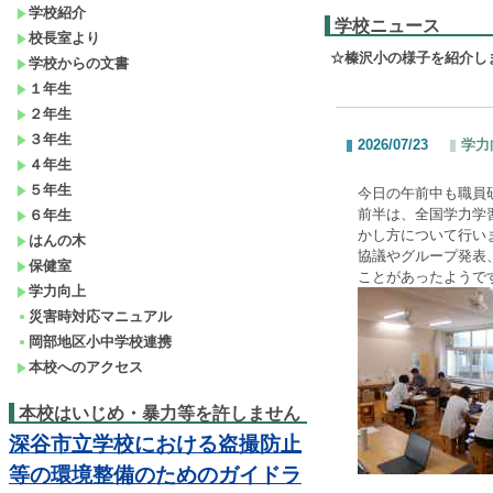
学校紹介
学校ニュース
校長室より
☆榛沢小の様子を紹介し
学校からの文書
１年生
２年生
３年生
2026/07/23
学力
４年生
５年生
今日の午前中も職員
前半は、全国学力学
６年生
かし方について行い
はんの木
協議やグループ発表
保健室
ことがあったようで
学力向上
災害時対応マニュアル
岡部地区小中学校連携
本校へのアクセス
本校はいじめ・暴力等を許しません
深谷市立学校における盗撮防止
等の環境整備のためのガイドラ