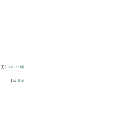
1) |
コメント(0)
| by:
教頭