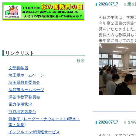
2026/07/17
第２
今日の午後は、学校
今年度２回目の実施
見をいただきました
委員の方も教職員も
来年度に向けての意
リンクリスト
検索
文部科学省
埼玉県ホームページ
埼玉県教育委員会
深谷市ホームページ
深谷市教育委員会
電力使用状況
熊谷地方気象台
気象庁 | レーダー・ナウキャスト(降水・
2026/07/17
１学
雷・竜巻)
インフルエンザ情報サービス
今朝は、エアコンで