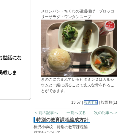
メロンパン・ちくわの磯辺揚げ・ブロッコ
リーサラダ・ワンタンスープ
お世話にな
掲載しま
きのこに含まれているビタミンＤはカルシ
ウムと一緒に摂ることで丈夫な骨を作るこ
とができます。
13:57 |
| 投票数(1)
投票する
< 前の記事へ
一覧へ戻る
次の記事へ >
特別の教育課程編成方針
榛沢小学校 特別の教育課程編
成方針について