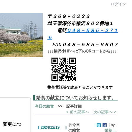
ログイン
〒３６９－０２２３
埼玉県深谷市榛沢８０２番地１
電話
０４８－５８５－２７１
５
FAX０４８－５８５－６６０７
↓↓↓榛沢小HPへは下のQRコードから↓↓↓
携帯電話等で読みとることができます
給食の献立についてお知らせします。
今日の給食
>> 記事詳細
< 前の記事へ
次の記事へ >
、変更につ
今日
| by:
2024/12/19
の給食
栄養士