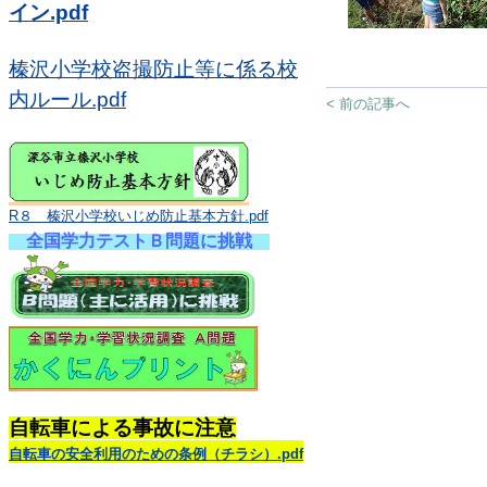
イン.pdf
榛沢小学校盗撮防止等に係る校
内ルール.pdf
< 前の記事へ
R８ 榛沢小学校いじめ防止基本方針.pdf
全国学力テストＢ問題に挑戦
自転車による事故に注意
自転車の安全利用のための条例（チラシ）.pdf