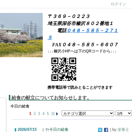
ログイン
〒３６９－０２２３
埼玉県深谷市榛沢８０２番地１
電話
０４８－５８５－２７１
５
FAX０４８－５８５－６６０７
↓↓↓榛沢小HPへは下のQRコードから↓↓↓
携帯電話等で読みとることができます
給食の献立についてお知らせします。
今日の給食
1
2
3
4
5
次
2026/07/15
今日の給食
| by:
栄養士