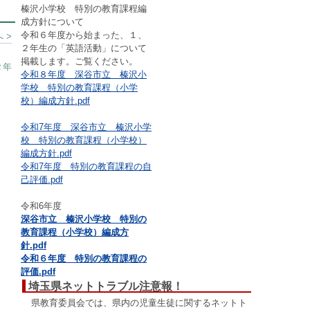
榛沢小学校 特別の教育課程編
成方針について
令和６年度から始まった、１、
 >
２年生の「英語活動」について
掲載します。ご覧ください。
２年
令和８年度 深谷市立 榛沢小
学校 特別の教育課程（小学
校）編成方針.pdf
令和7年度 深谷市立 榛沢小学
校 特別の教育課程（小学校）
編成方針.pdf
令和7年度 特別の教育課程の自
己評価.pdf
令和6年度
深谷市立 榛沢小学校 特別の
教育課程（小学校）編成方
針.pdf
令和６年度 特別の教育課程の
評価.pdf
埼玉県ネットトラブル注意報！
県教育委員会では、県内の児童生徒に関するネットト