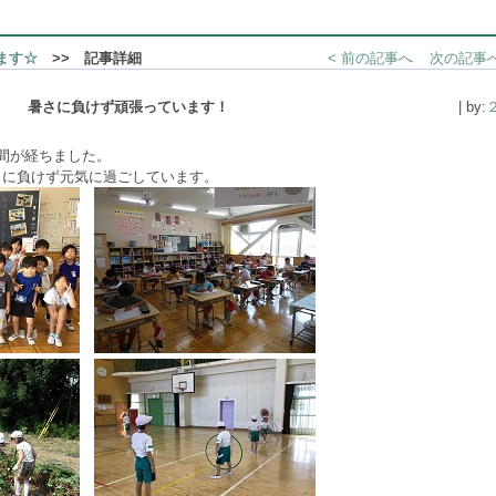
ます☆
>> 記事詳細
< 前の記事へ
次の記事へ
生 暑さに負けず頑張っています！
| by:
間が経ちました。
さに負けず元気に過ごしています。