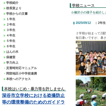
学校紹介
学校ニュース
校長室より
☆榛沢小の様子を紹介し
学校からの文書
１年生
2025/09/12
2年
２年生
３年生
２学期が始まって2週
４年生
毎日暑いですが、暑
５年生
６年生
はんの木
保健室
学力向上
災害時対応マニュアル
岡部地区小中学校連携
本校へのアクセス
本校はいじめ・暴力等を許しません
深谷市立学校における盗撮防止
等の環境整備のためのガイドラ