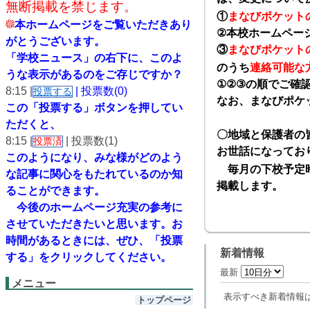
無断掲載を禁じます。
①
まなびポケット
本ホームページをご覧いただきあり
②
本校ホームペー
がとうございます。
③
まなびポケット
「学校ニュース」の右下に、このよ
のうち
連絡可能な
うな表示があるのをご存じですか？
①②③
の順でご確
8:15 |
| 投票数(0)
投票する
なお、まなびポケ
この「投票する」ボタンを押してい
ただくと、
〇地域と保護者の
8:15 |
| 投票数(1)
投票済
お世話になってお
このようになり、
みな様がどのよう
毎月の下校予定時
な記事に関心をもたれているのか知
掲載します。
ることができます。
今後のホームページ充実の参考に
させていただきたいと思います。
お
時間があるときには、ぜひ、「投票
新着情報
する」をクリックしてください。
最新
メニュー
表示すべき新着情報
トップページ