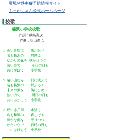
環境省熱中症予防情報サイト
ふっかちゃん公式ホームページ
校歌
榛沢小学校校歌
作詞：綱島憲次
作曲：折山俊也
１ 高いみ空に 風かおり
名も榛沢の 村栄え
ゆかりの花を 咲かせつつ
清い姿で 今日の日も
共に学ぼう 小学校
２ 遠い山なみ 日に映えて
名も榛沢の 郷ふるく
未来の夢を 胸にひめ
強い力で 明日の日も
共にみがこう 小学校
３ 近い志戸川 水清く
名も榛沢の 森しげる
豊かな郷を 守りつつ
かたい心で 何時の日も
共にはげもう 小学校