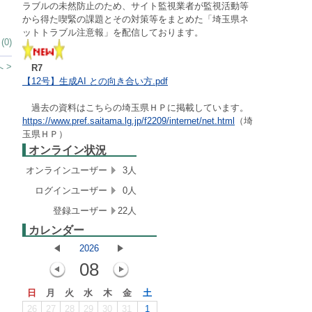
ラブルの未然防止のため、サイト監視業者が監視活動等
から得た喫緊の課題とその対策等をまとめた「埼玉県ネ
ットトラブル注意報」を配信しております。
0)
 >
R7
【12号】生成AI との向き合い方.pdf
過去の資料はこちらの埼玉県ＨＰに掲載しています。
https://www.pref.saitama.lg.jp/f2209/internet/net.html
（埼
玉県ＨＰ）
オンライン状況
オンラインユーザー
3人
ログインユーザー
0人
登録ユーザー
22人
カレンダー
2026
08
日
月
火
水
木
金
土
26
27
28
29
30
31
1