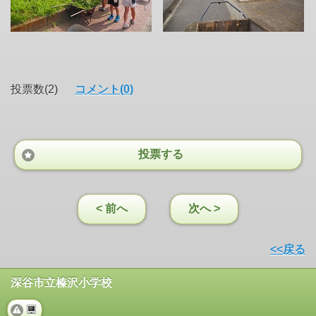
投票数(2)
コメント(0)
投票する
< 前へ
次へ >
<<戻る
深谷市立榛沢小学校