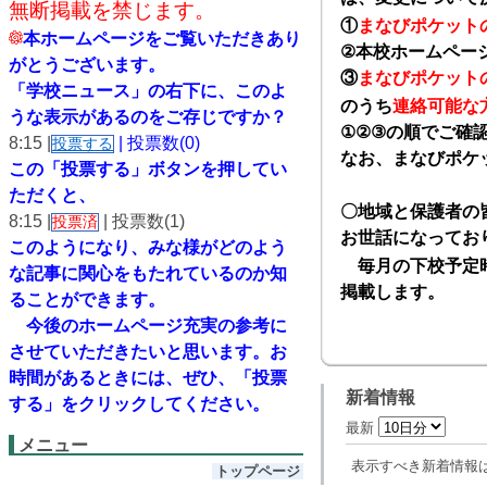
無断掲載を禁じます。
①
まなびポケット
本ホームページをご覧いただきあり
②
本校ホームペー
がとうございます。
③
まなびポケット
「学校ニュース」の右下に、このよ
のうち
連絡可能な
うな表示があるのをご存じですか？
①②③
の順でご確
8:15 |
| 投票数(0)
投票する
なお、まなびポケ
この「投票する」ボタンを押してい
ただくと、
〇地域と保護者の
8:15 |
| 投票数(1)
投票済
お世話になってお
このようになり、
みな様がどのよう
毎月の下校予定時
な記事に関心をもたれているのか知
掲載します。
ることができます。
今後のホームページ充実の参考に
させていただきたいと思います。
お
時間があるときには、ぜひ、「投票
新着情報
する」をクリックしてください。
最新
メニュー
表示すべき新着情報
トップページ