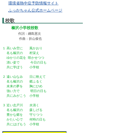
環境省熱中症予防情報サイト
ふっかちゃん公式ホームページ
校歌
榛沢小学校校歌
作詞：綱島憲次
作曲：折山俊也
１ 高いみ空に 風かおり
名も榛沢の 村栄え
ゆかりの花を 咲かせつつ
清い姿で 今日の日も
共に学ぼう 小学校
２ 遠い山なみ 日に映えて
名も榛沢の 郷ふるく
未来の夢を 胸にひめ
強い力で 明日の日も
共にみがこう 小学校
３ 近い志戸川 水清く
名も榛沢の 森しげる
豊かな郷を 守りつつ
かたい心で 何時の日も
共にはげもう 小学校