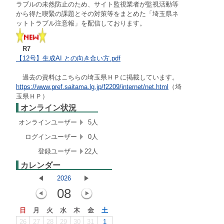
ラブルの未然防止のため、サイト監視業者が監視活動等
から得た喫緊の課題とその対策等をまとめた「埼玉県ネ
ットトラブル注意報」を配信しております。
R7
【12号】生成AI との向き合い方.pdf
過去の資料はこちらの埼玉県ＨＰに掲載しています。
https://www.pref.saitama.lg.jp/f2209/internet/net.html
（埼
玉県ＨＰ）
オンライン状況
オンラインユーザー
5人
ログインユーザー
0人
登録ユーザー
22人
カレンダー
2026
08
日
月
火
水
木
金
土
26
27
28
29
30
31
1