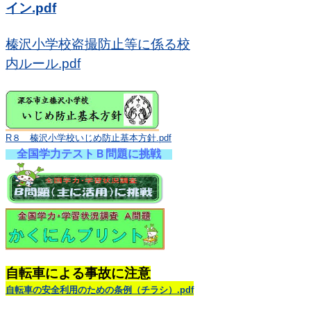
イン.pdf
榛沢小学校盗撮防止等に係る校
内ルール.pdf
R８ 榛沢小学校いじめ防止基本方針.pdf
全国学力テストＢ問題に挑戦
自転車による事故に注意
自転車の安全利用のための条例（チラシ）.pdf