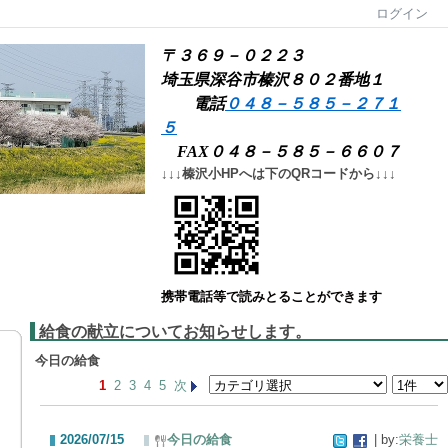
ログイン
〒３６９－０２２３
埼玉県深谷市榛沢８０２番地１
電話
０４８－５８５－２７１
５
FAX０４８－５８５－６６０７
↓↓↓榛沢小HPへは下のQRコードから↓↓↓
携帯電話等で読みとることができます
給食の献立についてお知らせします。
今日の給食
1
2
3
4
5
次
2026/07/15
今日の給食
| by:
栄養士