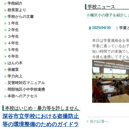
学校紹介
学校ニュース
校長室より
☆榛沢小の様子を紹介し
学校からの文書
１年生
2025/04/30
学童
２年生
３年生
本日は学童連絡会を
４年生
学童に通っているお
５年生
短い時間での実施で
６年生
今後も連携して子ど
はんの木
保健室
学力向上
災害時対応マニュアル
岡部地区小中学校連携
本校へのアクセス
本校はいじめ・暴力等を許しません
深谷市立学校における盗撮防止
< 前の記事へ
等の環境整備のためのガイドラ