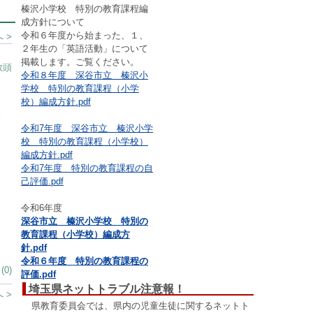
榛沢小学校 特別の教育課程編
成方針について
令和６年度から始まった、１、
 >
２年生の「英語活動」について
掲載します。ご覧ください。
教頭
令和８年度 深谷市立 榛沢小
学校 特別の教育課程（小学
校）編成方針.pdf
。
令和7年度 深谷市立 榛沢小学
校 特別の教育課程（小学校）
編成方針.pdf
令和7年度 特別の教育課程の自
己評価.pdf
令和6年度
深谷市立 榛沢小学校 特別の
教育課程（小学校）編成方
針.pdf
令和６年度 特別の教育課程の
0)
評価.pdf
埼玉県ネットトラブル注意報！
 >
県教育委員会では、県内の児童生徒に関するネットト