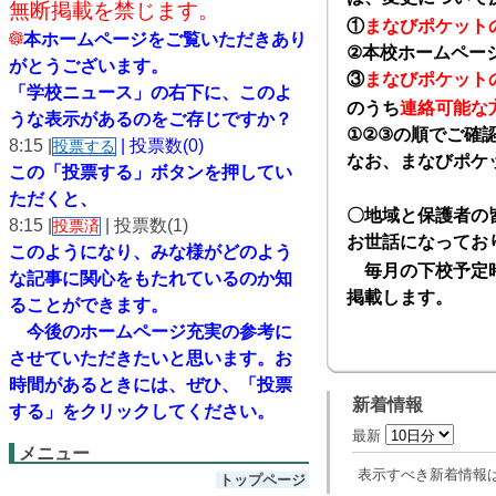
無断掲載を禁じます。
①
まなびポケット
本ホームページをご覧いただきあり
②
本校ホームペー
がとうございます。
③
まなびポケット
「学校ニュース」の右下に、このよ
のうち
連絡可能な
うな表示があるのをご存じですか？
①②③
の順でご確
8:15 |
| 投票数(0)
投票する
なお、まなびポケ
この「投票する」ボタンを押してい
ただくと、
〇地域と保護者の
8:15 |
| 投票数(1)
投票済
お世話になってお
このようになり、
みな様がどのよう
毎月の下校予定時
な記事に関心をもたれているのか知
掲載します。
ることができます。
今後のホームページ充実の参考に
させていただきたいと思います。
お
時間があるときには、ぜひ、「投票
新着情報
する」をクリックしてください。
最新
メニュー
表示すべき新着情報
トップページ