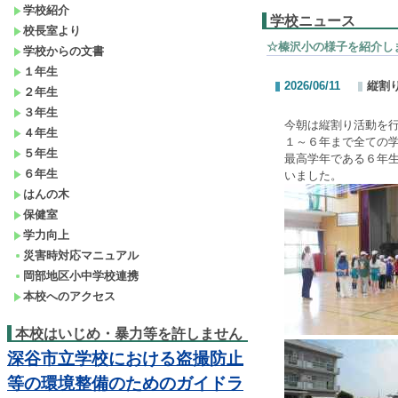
学校紹介
学校ニュース
校長室より
☆榛沢小の様子を紹介し
学校からの文書
１年生
2026/06/11
縦割
２年生
３年生
今朝は縦割り活動を
４年生
１～６年まで全ての
５年生
最高学年である６年
６年生
いました。
はんの木
保健室
学力向上
災害時対応マニュアル
岡部地区小中学校連携
本校へのアクセス
本校はいじめ・暴力等を許しません
深谷市立学校における盗撮防止
等の環境整備のためのガイドラ