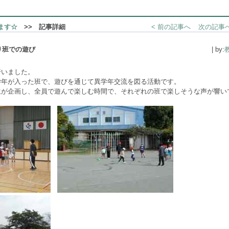
ます☆
>> 記事詳細
< 前の記事へ
次の記事へ
り班での遊び
| by:
行いました。
学年が入った班で、遊びを通じて異学年交流を図る活動です。
生が企画し、全員で遊んで楽しむ時間で、それぞれの班で楽しそうな声が響い