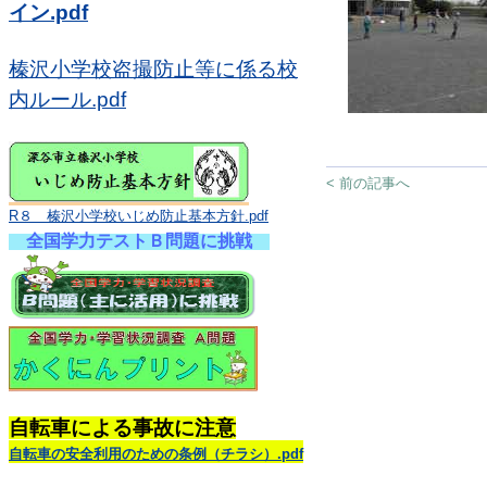
イン.pdf
榛沢小学校盗撮防止等に係る校
内ルール.pdf
< 前の記事へ
R８ 榛沢小学校いじめ防止基本方針.pdf
全国学力テストＢ問題に挑戦
自転車による事故に注意
自転車の安全利用のための条例（チラシ）.pdf