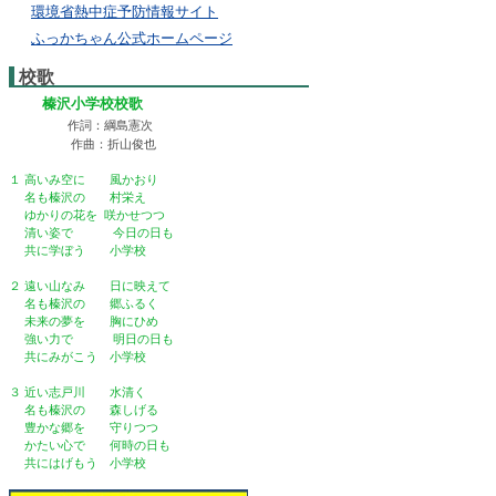
環境省熱中症予防情報サイト
ふっかちゃん公式ホームページ
校歌
榛沢小学校校歌
作詞：綱島憲次
作曲：折山俊也
１ 高いみ空に 風かおり
名も榛沢の 村栄え
ゆかりの花を 咲かせつつ
清い姿で 今日の日も
共に学ぼう 小学校
２ 遠い山なみ 日に映えて
名も榛沢の 郷ふるく
未来の夢を 胸にひめ
強い力で 明日の日も
共にみがこう 小学校
３ 近い志戸川 水清く
名も榛沢の 森しげる
豊かな郷を 守りつつ
かたい心で 何時の日も
共にはげもう 小学校