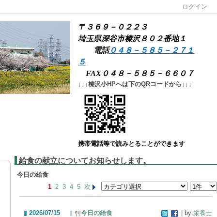
ログイン
〒３６９－０２２３
埼玉県深谷市榛沢８０２番地１
電話
０４８－５８５－２７１
５
FAX０４８－５８５－６６０７
↓↓↓榛沢小HPへは下のQRコードから↓↓↓
携帯電話等で読みとることができます
給食の献立についてお知らせします。
今日の給食
1
2
3
4
5
次
2026/07/15
今日の給食
| by:
栄養士