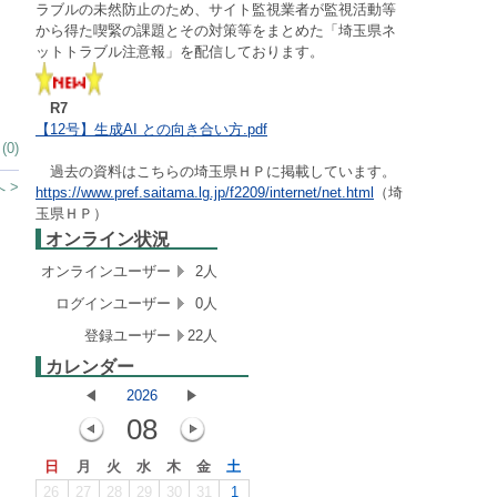
ラブルの未然防止のため、サイト監視業者が監視活動等
から得た喫緊の課題とその対策等をまとめた「埼玉県ネ
ットトラブル注意報」を配信しております。
R7
【12号】生成AI との向き合い方.pdf
0)
過去の資料はこちらの埼玉県ＨＰに掲載しています。
 >
https://www.pref.saitama.lg.jp/f2209/internet/net.html
（埼
玉県ＨＰ）
オンライン状況
オンラインユーザー
2人
ログインユーザー
0人
登録ユーザー
22人
カレンダー
2026
08
日
月
火
水
木
金
土
26
27
28
29
30
31
1