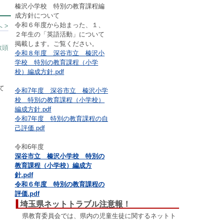
榛沢小学校 特別の教育課程編
成方針について
令和６年度から始まった、１、
 >
２年生の「英語活動」について
掲載します。ご覧ください。
教頭
令和８年度 深谷市立 榛沢小
学校 特別の教育課程（小学
校）編成方針.pdf
て
令和7年度 深谷市立 榛沢小学
校 特別の教育課程（小学校）
編成方針.pdf
令和7年度 特別の教育課程の自
己評価.pdf
令和6年度
深谷市立 榛沢小学校 特別の
教育課程（小学校）編成方
針.pdf
令和６年度 特別の教育課程の
評価.pdf
埼玉県ネットトラブル注意報！
県教育委員会では、県内の児童生徒に関するネットト