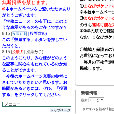
無断掲載を禁じます。
①
まなびポケット
本ホームページをご覧いただきあり
②
本校ホームペー
がとうございます。
③
まなびポケット
「学校ニュース」の右下に、このよ
のうち
連絡可能な
うな表示があるのをご存じですか？
①②③
の順でご確
8:15 |
| 投票数(0)
投票する
なお、まなびポケ
この「投票する」ボタンを押してい
ただくと、
〇地域と保護者の
8:15 |
| 投票数(1)
投票済
お世話になってお
このようになり、
みな様がどのよう
毎月の下校予定時
な記事に関心をもたれているのか知
掲載します。
ることができます。
今後のホームページ充実の参考に
させていただきたいと思います。
お
時間があるときには、ぜひ、「投票
新着情報
する」をクリックしてください。
最新
メニュー
表示すべき新着情報
トップページ