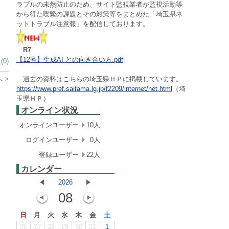
ラブルの未然防止のため、サイト監視業者が監視活動等
から得た喫緊の課題とその対策等をまとめた「埼玉県ネ
ットトラブル注意報」を配信しております。
R7
【12号】生成AI との向き合い方.pdf
0)
 >
過去の資料はこちらの埼玉県ＨＰに掲載しています。
https://www.pref.saitama.lg.jp/f2209/internet/net.html
（埼
玉県ＨＰ）
オンライン状況
オンラインユーザー
10人
ログインユーザー
0人
登録ユーザー
22人
カレンダー
2026
08
日
月
火
水
木
金
土
26
27
28
29
30
31
1