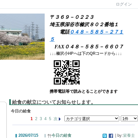
ログイン
〒３６９－０２２３
埼玉県深谷市榛沢８０２番地１
電話
０４８－５８５－２７１
５
FAX０４８－５８５－６６０７
↓↓↓榛沢小HPへは下のQRコードから↓↓↓
携帯電話等で読みとることができます
給食の献立についてお知らせします。
今日の給食
1
2
3
4
5
次
2026/07/15
今日の給食
| by:
栄養士