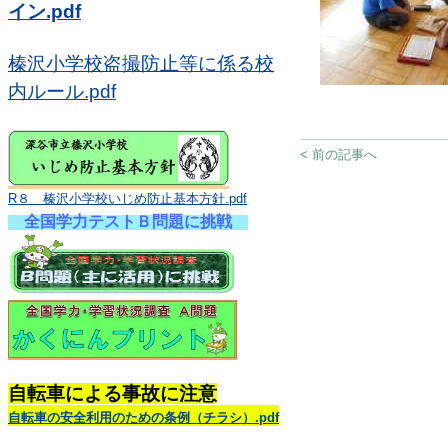
イン.pdf
榛沢小学校盗撮防止等に係る校
内ルール.pdf
< 前の記事へ
R８ 榛沢小学校いじめ防止基本方針.pdf
全国学力テストＢ問題に挑戦
自転車による事故に注意
自転車の安全利用のための条例（チラシ）.pdf