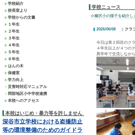
学校紹介
学校ニュース
校長室より
☆榛沢小の様子を紹介し
学校からの文書
１年生
2026/06/08
クラ
２年生
３年生
今日は第２回目のク
４年生
４年生以上が４つの
５年生
異学年で交流しなが
６年生
はんの木
保健室
学力向上
災害時対応マニュアル
岡部地区小中学校連携
本校へのアクセス
本校はいじめ・暴力等を許しません
深谷市立学校における盗撮防止
等の環境整備のためのガイドラ