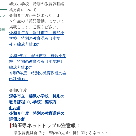
榛沢小学校 特別の教育課程編
成方針について
令和６年度から始まった、１、
 >
２年生の「英語活動」について
掲載します。ご覧ください。
教頭
令和８年度 深谷市立 榛沢小
学校 特別の教育課程（小学
校）編成方針.pdf
令和7年度 深谷市立 榛沢小学
校 特別の教育課程（小学校）
編成方針.pdf
令和7年度 特別の教育課程の自
己評価.pdf
令和6年度
深谷市立 榛沢小学校 特別の
教育課程（小学校）編成方
針.pdf
令和６年度 特別の教育課程の
評価.pdf
埼玉県ネットトラブル注意報！
県教育委員会では、県内の児童生徒に関するネットト