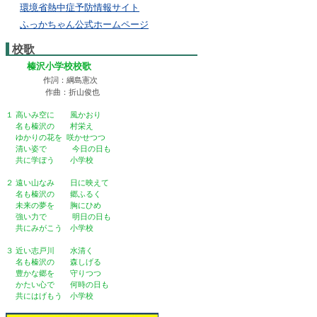
環境省熱中症予防情報サイト
ふっかちゃん公式ホームページ
校歌
榛沢小学校校歌
作詞：綱島憲次
作曲：折山俊也
１ 高いみ空に 風かおり
名も榛沢の 村栄え
ゆかりの花を 咲かせつつ
清い姿で 今日の日も
共に学ぼう 小学校
２ 遠い山なみ 日に映えて
名も榛沢の 郷ふるく
未来の夢を 胸にひめ
強い力で 明日の日も
共にみがこう 小学校
３ 近い志戸川 水清く
名も榛沢の 森しげる
豊かな郷を 守りつつ
かたい心で 何時の日も
共にはげもう 小学校